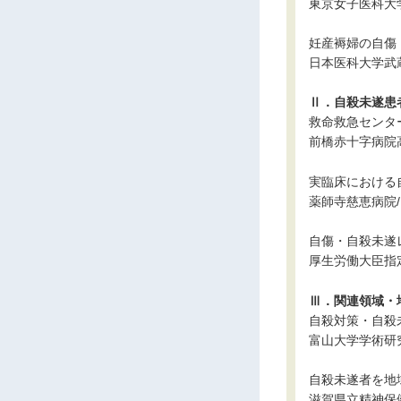
東京女子医科大
妊産褥婦の自傷
日本医科大学武
Ⅱ．自殺未遂患
救命救急センタ
前橋赤十字病院
実臨床における
薬師寺慈恵病院
自傷・自殺未遂
厚生労働大臣指
Ⅲ．関連領域・
自殺対策・自殺
富山大学学術研
自殺未遂者を地
滋賀県立精神保