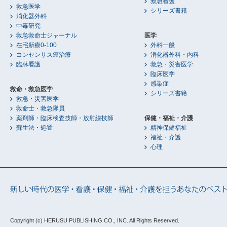
救急看護
救急医学
シリーズ書籍
消化器外科
中毒研究
救急救命士ジャーナル
医学
在宅新療0-100
外科一般
コンセンサス癌治療
消化器外科・内科
臨牀看護
救急・災害医学
臨床医学
感染症
救命・救急医学
シリーズ書籍
救急・災害医学
救命士・救急隊員
薬剤師・臨床検査技師・放射線技師
保健・福祉・介護
蘇生法・処置
精神保健福祉
福祉・介護
心理
Copyright (c) HERUSU PUBLISHING CO., INC.
All Rights Reserved.