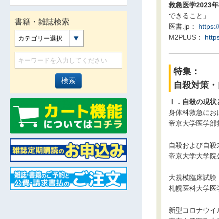
救急医学2023
できること」
書籍・雑誌検索
医書.jp：
https:
M2PLUS：
http
カテゴリー選択
特集：
自殺対策・
Ⅰ．自殺の現状
身体科救急にお
帝京大学医学部
自殺および自殺
帝京大学大学院
大規模臨床試験
札幌医科大学医
新型コロナウイ