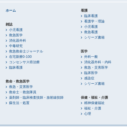
ホーム
看護
臨床看護
看護学・理論
雑誌
小児看護
小児看護
救急看護
救急医学
シリーズ書籍
消化器外科
中毒研究
救急救命士ジャーナル
医学
在宅新療0-100
外科一般
コンセンサス癌治療
消化器外科・内科
臨牀看護
救急・災害医学
臨床医学
感染症
救命・救急医学
シリーズ書籍
救急・災害医学
救命士・救急隊員
薬剤師・臨床検査技師・放射線技師
保健・福祉・介護
蘇生法・処置
精神保健福祉
福祉・介護
心理