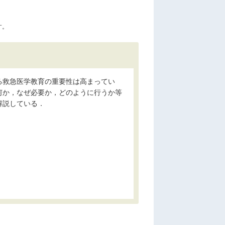
す。
る救急医学教育の重要性は高まってい
何か，なぜ必要か，どのように行うか等
解説している．