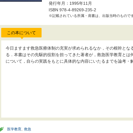
発行年月：1995年11月
ISBN 978-4-89269-235-2
※記載されている所属・肩書は、出版当時のもので
この本について
今日ますます救急医療体制の充実が求められるなか，その根幹とな
る．本書はその先駆的役割を担ってきた著者が，救急医学教育とは
について，自らの実践をもとに具体的な内容にいたるまでを論考・
医学教育
,
救急