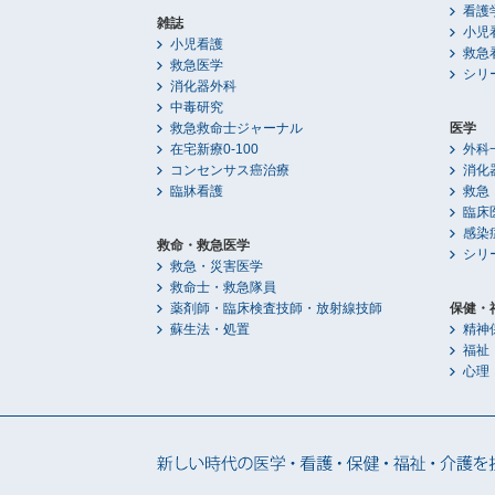
看護
雑誌
小児
小児看護
救急
救急医学
シリ
消化器外科
中毒研究
救急救命士ジャーナル
医学
在宅新療0-100
外科
コンセンサス癌治療
消化
臨牀看護
救急
臨床
感染
救命・救急医学
シリ
救急・災害医学
救命士・救急隊員
薬剤師・臨床検査技師・放射線技師
保健・
蘇生法・処置
精神
福祉
心理