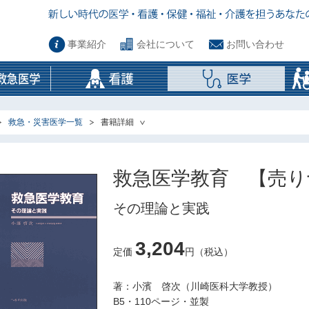
事業紹介
会社について
お問い合わせ
救急・災害医学一覧
書籍詳細
救急医学教育 【売り
その理論と実践
3,204
定価
円（税込）
著：小濱 啓次（川崎医科大学教授）
B5・110ページ・並製