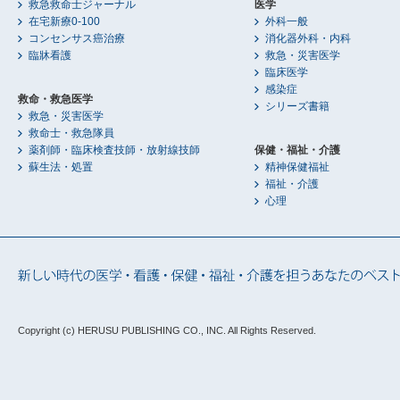
救急救命士ジャーナル
医学
在宅新療0-100
外科一般
コンセンサス癌治療
消化器外科・内科
臨牀看護
救急・災害医学
臨床医学
感染症
救命・救急医学
シリーズ書籍
救急・災害医学
救命士・救急隊員
薬剤師・臨床検査技師・放射線技師
保健・福祉・介護
蘇生法・処置
精神保健福祉
福祉・介護
心理
Copyright (c) HERUSU PUBLISHING CO., INC.
All Rights Reserved.