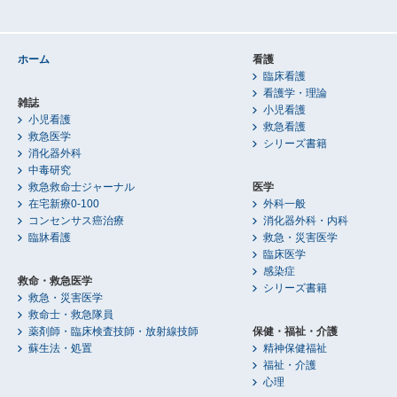
ホーム
看護
臨床看護
看護学・理論
雑誌
小児看護
小児看護
救急看護
救急医学
シリーズ書籍
消化器外科
中毒研究
救急救命士ジャーナル
医学
在宅新療0-100
外科一般
コンセンサス癌治療
消化器外科・内科
臨牀看護
救急・災害医学
臨床医学
感染症
救命・救急医学
シリーズ書籍
救急・災害医学
救命士・救急隊員
薬剤師・臨床検査技師・放射線技師
保健・福祉・介護
蘇生法・処置
精神保健福祉
福祉・介護
心理