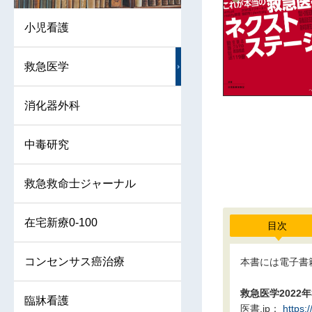
小児看護
救急医学
消化器外科
中毒研究
救急救命士ジャーナル
在宅新療0-100
目次
コンセンサス癌治療
本書には電子書
救急医学2022
臨牀看護
医書.jp：
https: