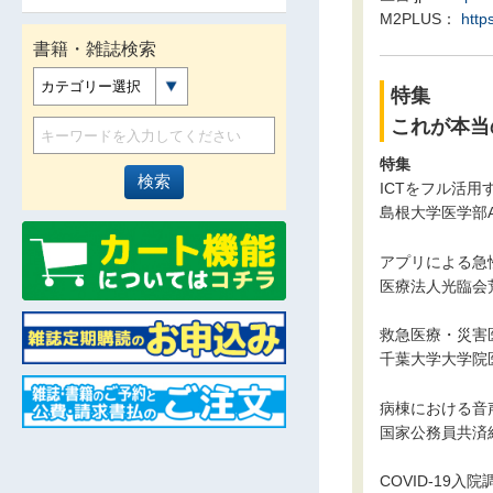
M2PLUS：
http
書籍・雑誌検索
カテゴリー選択
特集
これが本当
特集
ICTをフル活
島根大学医学部Acu
アプリによる急
医療法人光臨会
救急医療・災害
千葉大学大学院
病棟における音
国家公務員共済
COVID-19