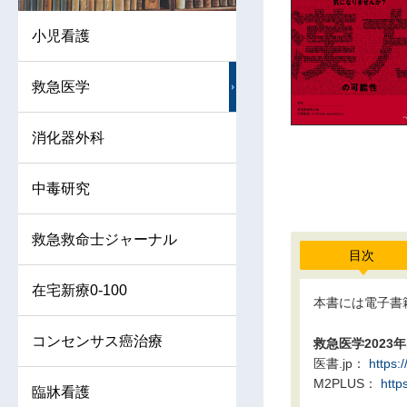
小児看護
救急医学
消化器外科
中毒研究
救急救命士ジャーナル
目次
在宅新療0-100
本書には電子書
コンセンサス癌治療
救急医学2023
医書.jp：
https:
M2PLUS：
http
臨牀看護