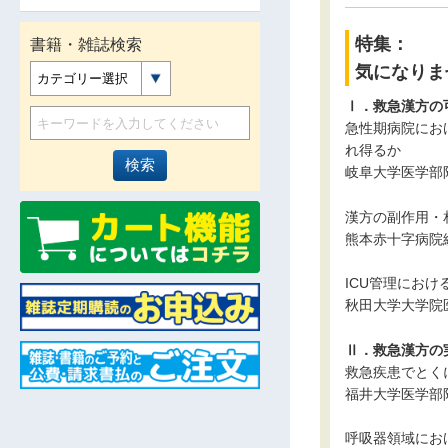
特集：
書籍・雑誌検索
気になりま
カテゴリー選択
Ⅰ．救急漢方の
急性期病院にお
れ得るか
岐阜大学医学部
漢方の副作用・
熊本赤十字病院
ICU管理におけ
秋田大学大学院
Ⅱ．救急漢方の
救急疾患でとく
福井大学医学部
呼吸器領域にお