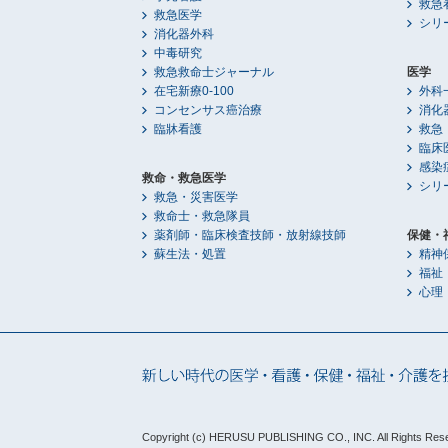
救急
救急医学
シリ
消化器外科
中毒研究
救急救命士ジャーナル
医学
在宅新療0-100
外科
コンセンサス癌治療
消化
臨牀看護
救急
臨床
感染
救命・救急医学
シリ
救急・災害医学
救命士・救急隊員
薬剤師・臨床検査技師・放射線技師
保健・
蘇生法・処置
精神
福祉
心理
Copyright (c) HERUSU PUBLISHING CO., INC.
All Rights Res