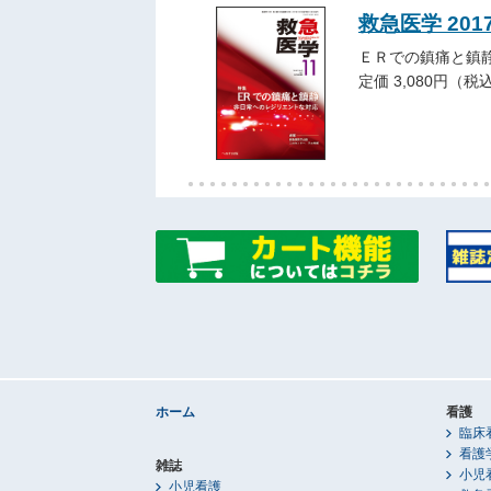
救急医学 201
ＥＲでの鎮痛と鎮
定価 3,080円（税
ホーム
看護
臨床
看護
雑誌
小児
小児看護