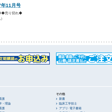
7年11月号
静◆売り切れ◆
込）
その他
看護
新書
学・理論
臨床工学技士
看護
アプリ･電子書籍