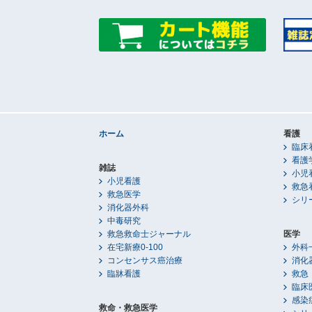
ホーム
看護
臨床
看護
雑誌
小児
小児看護
救急
救急医学
シリ
消化器外科
中毒研究
救急救命士ジャーナル
医学
在宅新療0-100
外科
コンセンサス癌治療
消化
臨牀看護
救急
臨床
感染
救命・救急医学