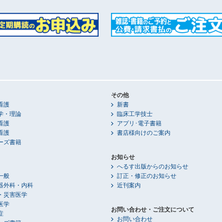
その他
看護
新書
学・理論
臨床工学技士
看護
アプリ･電子書籍
看護
書店様向けのご案内
ーズ書籍
お知らせ
へるす出版からのお知らせ
一般
訂正・修正のお知らせ
器外科・内科
近刊案内
・災害医学
医学
お問い合わせ・ご注文について
症
お問い合わせ