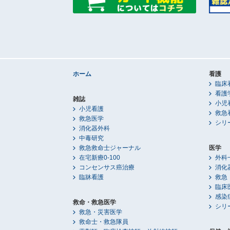
ホーム
看護
臨床
看護
雑誌
小児
小児看護
救急
救急医学
シリ
消化器外科
中毒研究
救急救命士ジャーナル
医学
在宅新療0-100
外科
コンセンサス癌治療
消化
臨牀看護
救急
臨床
感染
救命・救急医学
シリ
救急・災害医学
救命士・救急隊員