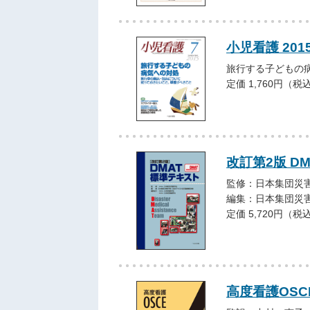
小児看護 201
旅行する子どもの
定価 1,760円（税
改訂第2版 D
監修：日本集団災
編集：日本集団災害
定価 5,720円（税
高度看護OSC