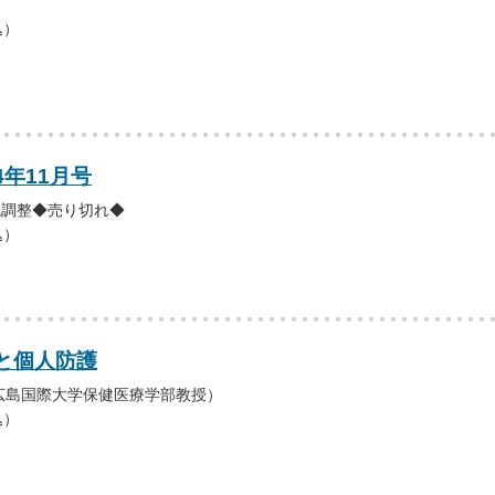
込）
4年11月号
環境調整◆売り切れ◆
込）
と個人防護
広島国際大学保健医療学部教授）
込）