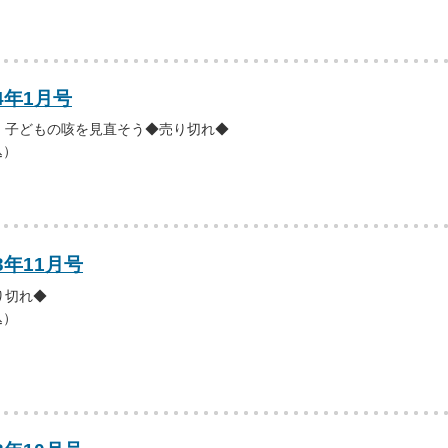
4年1月号
；子どもの咳を見直そう◆売り切れ◆
込）
3年11月号
り切れ◆
込）