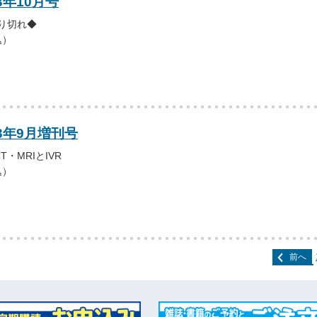
3年10月号
売り切れ◆
込）
13年9月増刊号
・MRIとIVR
込）
前へ