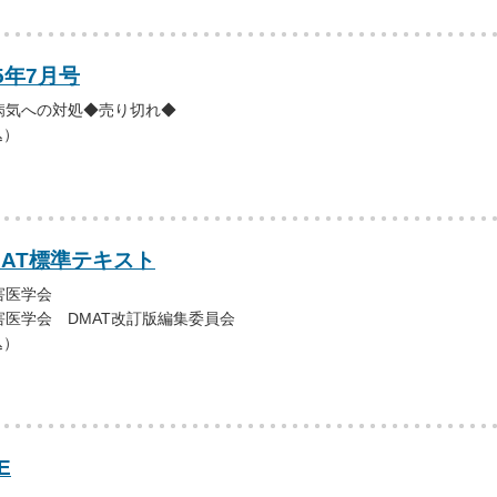
5年7月号
病気への対処◆売り切れ◆
込）
MAT標準テキスト
害医学会
医学会 DMAT改訂版編集委員会
込）
E