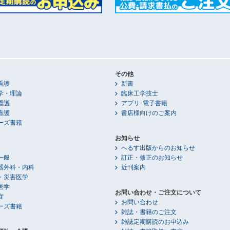
その他
看護
新書
学・理論
臨床工学技士
看護
アプリ･電子書籍
看護
書店様向けのご案内
ーズ書籍
お知らせ
へるす出版からのお知らせ
一般
訂正・修正のお知らせ
器外科・内科
近刊案内
・災害医学
医学
お問い合わせ・ご注文について
症
お問い合わせ
ーズ書籍
雑誌・書籍のご注文
雑誌定期購読のお申込み