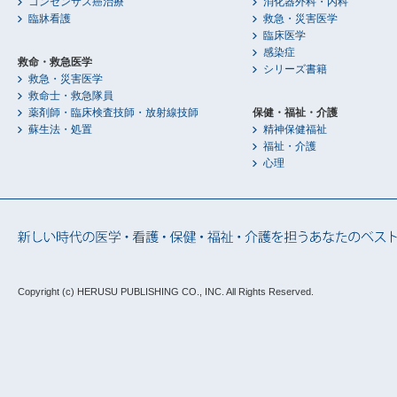
コンセンサス癌治療
消化器外科・内科
臨牀看護
救急・災害医学
臨床医学
感染症
救命・救急医学
シリーズ書籍
救急・災害医学
救命士・救急隊員
薬剤師・臨床検査技師・放射線技師
保健・福祉・介護
蘇生法・処置
精神保健福祉
福祉・介護
心理
Copyright (c) HERUSU PUBLISHING CO., INC.
All Rights Reserved.