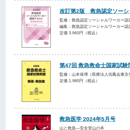
改訂第2版 救急認定ソーシ
監修：救急認定ソーシャルワーカー認
編集：救急認定ソーシャルワーカー認
定価 3,960円（税込）
第47回 救急救命士国家試験
監修：山本保博（医療法人伯鳳会東京
定価 1,980円（税込）
救急医学 2024年5月号
山と救急―安全登山の本