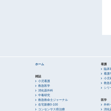
ホーム
看護
臨床
看護
雑誌
小児
小児看護
救急
救急医学
シリ
消化器外科
中毒研究
救急救命士ジャーナル
医学
在宅新療0-100
外科
コンセンサス癌治療
消化