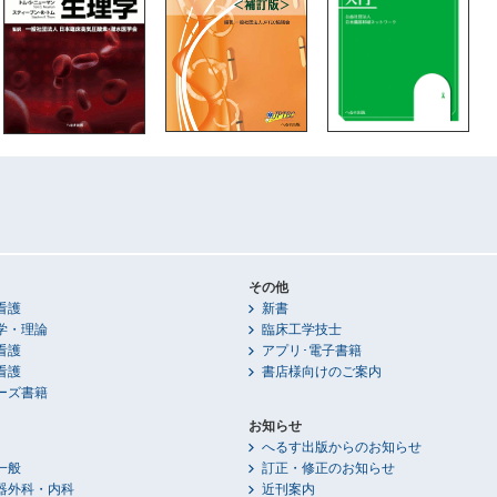
その他
看護
新書
学・理論
臨床工学技士
看護
アプリ･電子書籍
看護
書店様向けのご案内
ーズ書籍
お知らせ
へるす出版からのお知らせ
一般
訂正・修正のお知らせ
器外科・内科
近刊案内