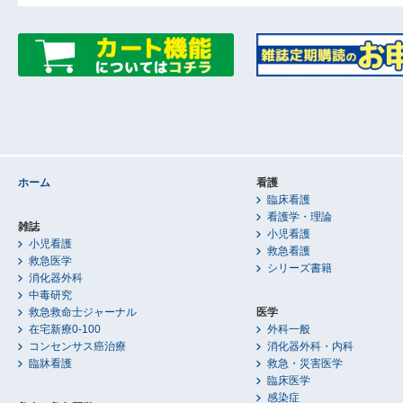
ホーム
看護
臨床看護
看護学・理論
雑誌
小児看護
小児看護
救急看護
救急医学
シリーズ書籍
消化器外科
中毒研究
救急救命士ジャーナル
医学
在宅新療0-100
外科一般
コンセンサス癌治療
消化器外科・内科
臨牀看護
救急・災害医学
臨床医学
感染症