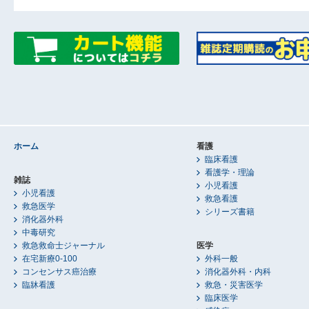
ホーム
看護
臨床看護
看護学・理論
雑誌
小児看護
小児看護
救急看護
救急医学
シリーズ書籍
消化器外科
中毒研究
救急救命士ジャーナル
医学
在宅新療0-100
外科一般
コンセンサス癌治療
消化器外科・内科
臨牀看護
救急・災害医学
臨床医学