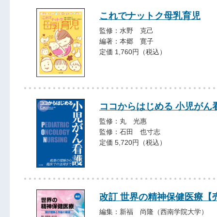
これでナットク母乳育児
監修：水野 克己
編著：本郷 寛子
定価 1,760円（税込）
ココからはじめる 小児がん
監修：丸 光惠
監修：石田 也寸志
定価 5,720円（税込）
改訂 世界の精神保健医療【
編集：新福 尚隆（西南学院大学）