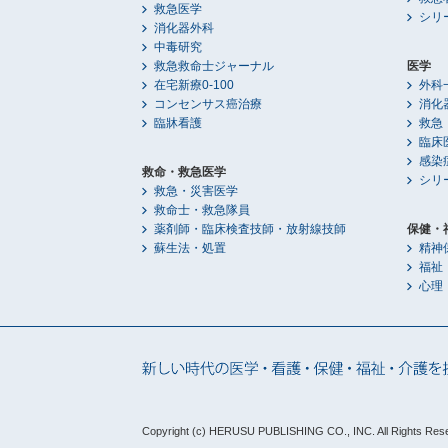
救急医学
シリ
消化器外科
中毒研究
救急救命士ジャーナル
医学
在宅新療0-100
外科
コンセンサス癌治療
消化
臨牀看護
救急
臨床
感染
救命・救急医学
シリ
救急・災害医学
救命士・救急隊員
薬剤師・臨床検査技師・放射線技師
保健・
蘇生法・処置
精神
福祉
心理
Copyright (c) HERUSU PUBLISHING CO., INC.
All Rights Res