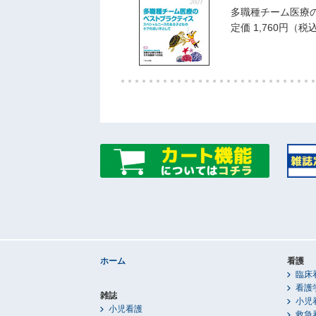
多職種チーム医療
定価 1,760円（税
ホーム
看護
臨床
看護
雑誌
小児
小児看護
救急