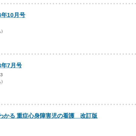
3年10月号
込）
3年7月号
3
込）
わかる 重症心身障害児の看護 改訂版