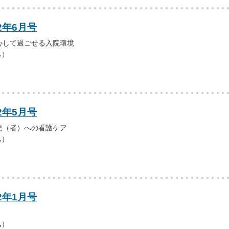
2年6月号
心して過ごせる入院環境
込）
2年5月号
児（者）への看護ケア
込）
2年1月号
込）