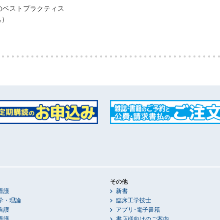
のベストプラクティス
込）
その他
看護
新書
学・理論
臨床工学技士
看護
アプリ･電子書籍
看護
書店様向けのご案内