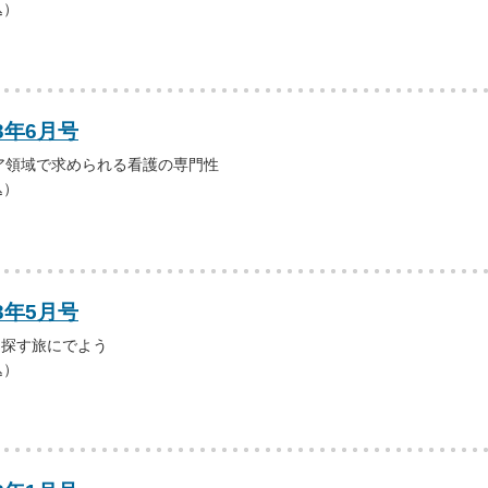
込）
3年6月号
ア領域で求められる看護の専門性
込）
3年5月号
を探す旅にでよう
込）