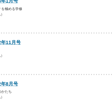
3年1月号
ィを極める学修
込）
2年11月号
込）
2年8月号
のかたち
込）