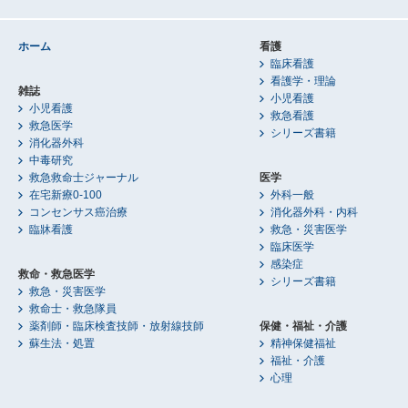
ホーム
看護
臨床看護
看護学・理論
雑誌
小児看護
小児看護
救急看護
救急医学
シリーズ書籍
消化器外科
中毒研究
救急救命士ジャーナル
医学
在宅新療0-100
外科一般
コンセンサス癌治療
消化器外科・内科
臨牀看護
救急・災害医学
臨床医学
感染症
救命・救急医学
シリーズ書籍
救急・災害医学
救命士・救急隊員
薬剤師・臨床検査技師・放射線技師
保健・福祉・介護
蘇生法・処置
精神保健福祉
福祉・介護
心理