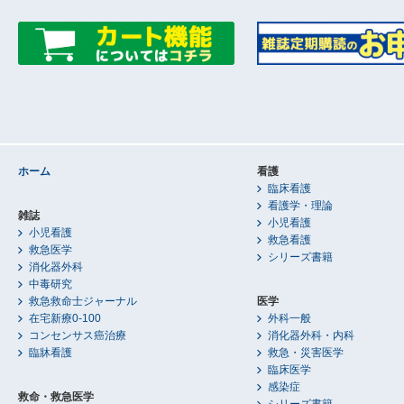
ホーム
看護
臨床看護
看護学・理論
雑誌
小児看護
小児看護
救急看護
救急医学
シリーズ書籍
消化器外科
中毒研究
救急救命士ジャーナル
医学
在宅新療0-100
外科一般
コンセンサス癌治療
消化器外科・内科
臨牀看護
救急・災害医学
臨床医学
感染症
救命・救急医学