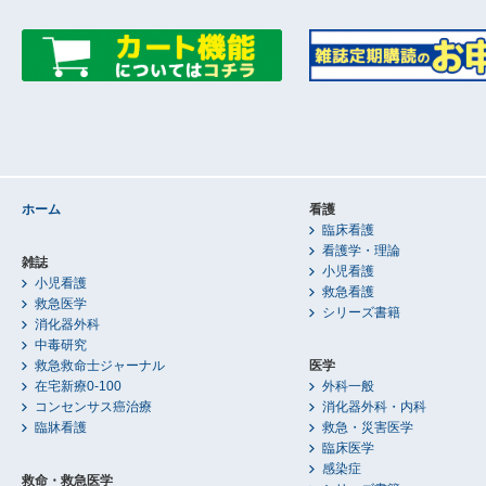
ホーム
看護
臨床看護
看護学・理論
雑誌
小児看護
小児看護
救急看護
救急医学
シリーズ書籍
消化器外科
中毒研究
救急救命士ジャーナル
医学
在宅新療0-100
外科一般
コンセンサス癌治療
消化器外科・内科
臨牀看護
救急・災害医学
臨床医学
感染症
救命・救急医学