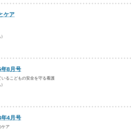
とケア
込）
5年8月号
ているこどもの安全を守る看護
込）
8年4月号
のケア