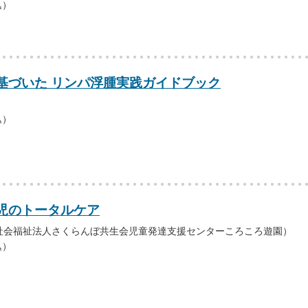
込）
基づいた リンパ浮腫実践ガイドブック
込）
児のトータルケア
社会福祉法人さくらんぼ共生会児童発達支援センターころころ遊園）
込）