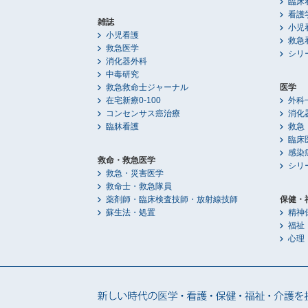
臨床
看護
雑誌
小児
小児看護
救急
救急医学
シリ
消化器外科
中毒研究
救急救命士ジャーナル
医学
在宅新療0-100
外科
コンセンサス癌治療
消化
臨牀看護
救急
臨床
感染
救命・救急医学
シリ
救急・災害医学
救命士・救急隊員
薬剤師・臨床検査技師・放射線技師
保健・
蘇生法・処置
精神
福祉
心理