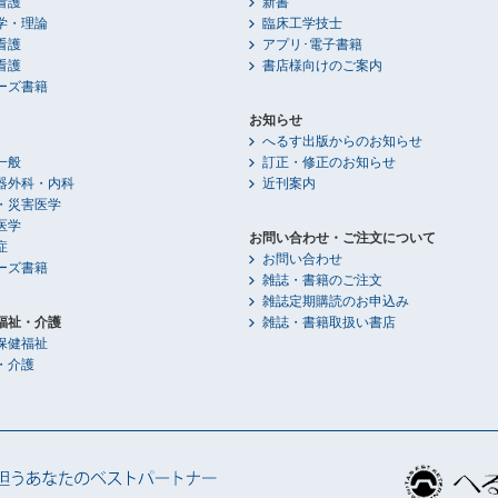
看護
新書
学・理論
臨床工学技士
看護
アプリ･電子書籍
看護
書店様向けのご案内
ーズ書籍
お知らせ
へるす出版からのお知らせ
一般
訂正・修正のお知らせ
器外科・内科
近刊案内
・災害医学
医学
お問い合わせ・ご注文について
症
お問い合わせ
ーズ書籍
雑誌・書籍のご注文
雑誌定期購読のお申込み
福祉・介護
雑誌・書籍取扱い書店
保健福祉
・介護