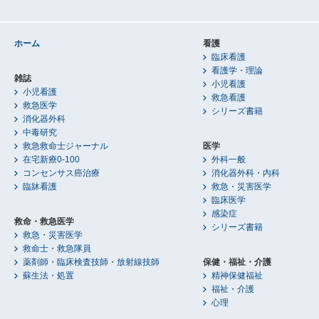
ホーム
看護
臨床看護
看護学・理論
雑誌
小児看護
小児看護
救急看護
救急医学
シリーズ書籍
消化器外科
中毒研究
救急救命士ジャーナル
医学
在宅新療0-100
外科一般
コンセンサス癌治療
消化器外科・内科
臨牀看護
救急・災害医学
臨床医学
感染症
救命・救急医学
シリーズ書籍
救急・災害医学
救命士・救急隊員
薬剤師・臨床検査技師・放射線技師
保健・福祉・介護
蘇生法・処置
精神保健福祉
福祉・介護
心理