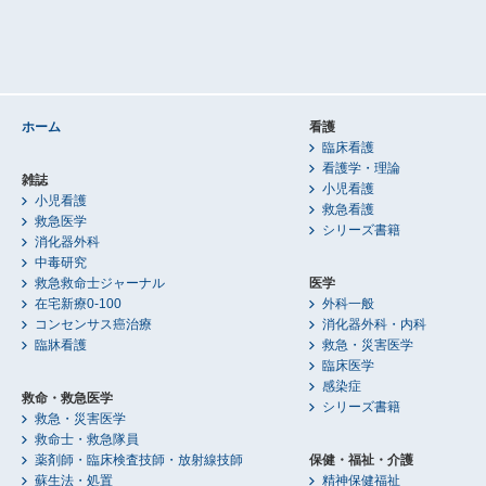
ホーム
看護
臨床看護
看護学・理論
雑誌
小児看護
小児看護
救急看護
救急医学
シリーズ書籍
消化器外科
中毒研究
救急救命士ジャーナル
医学
在宅新療0-100
外科一般
コンセンサス癌治療
消化器外科・内科
臨牀看護
救急・災害医学
臨床医学
感染症
救命・救急医学
シリーズ書籍
救急・災害医学
救命士・救急隊員
薬剤師・臨床検査技師・放射線技師
保健・福祉・介護
蘇生法・処置
精神保健福祉