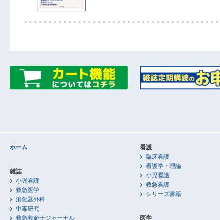
ホーム
看護
臨床看護
看護学・理論
雑誌
小児看護
小児看護
救急看護
救急医学
シリーズ書籍
消化器外科
中毒研究
救急救命士ジャーナル
医学