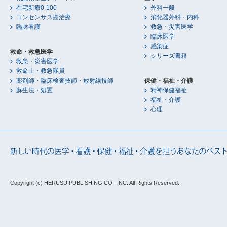
在宅新療0-100
外科一般
コンセンサス癌治療
消化器外科・内科
臨牀看護
救急・災害医学
臨床医学
感染症
救命・救急医学
シリーズ書籍
救急・災害医学
救命士・救急隊員
薬剤師・臨床検査技師・放射線技師
保健・福祉・介護
蘇生法・処置
精神保健福祉
福祉・介護
心理
Copyright (c) HERUSU PUBLISHING CO., INC.
All Rights Reserved.