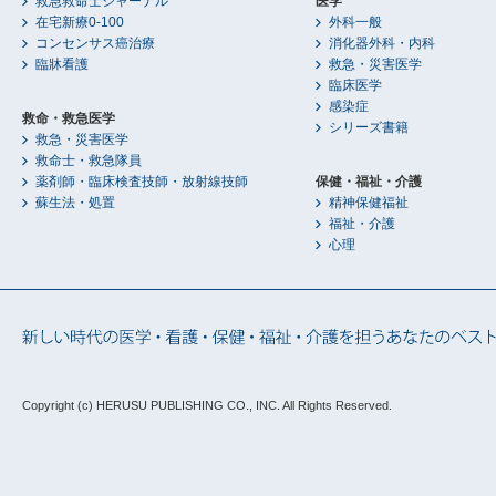
救急救命士ジャーナル
医学
在宅新療0-100
外科一般
コンセンサス癌治療
消化器外科・内科
臨牀看護
救急・災害医学
臨床医学
感染症
救命・救急医学
シリーズ書籍
救急・災害医学
救命士・救急隊員
薬剤師・臨床検査技師・放射線技師
保健・福祉・介護
蘇生法・処置
精神保健福祉
福祉・介護
心理
Copyright (c) HERUSU PUBLISHING CO., INC.
All Rights Reserved.