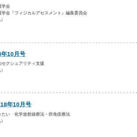
護学会
護学会『フィジカルアセスメント』編集委員会
込）
8年10月号
のセクシュアリティ支援
込）
18年10月号
きたい 化学放射線療法・癌免疫療法
込）