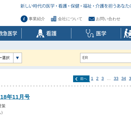
事業紹介
会社について
お問い合わせ
ー選択
1
2
3
…
33
34
前へ
18年11月号
対策
込）