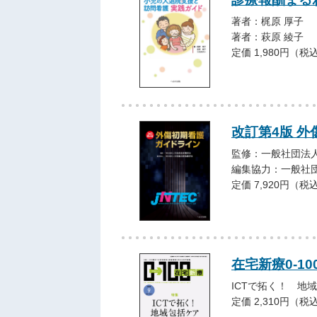
著者：梶原 厚子
著者：萩原 綾子
定価 1,980円（税
改訂第4版 
監修：一般社団法人
編集協力：一般社
定価 7,920円（税
在宅新療0-10
ICTで拓く！ 地
定価 2,310円（税