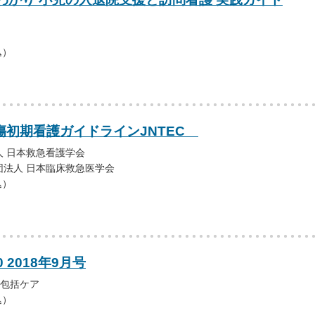
込）
外傷初期看護ガイドラインJNTEC
 日本救急看護学会
団法人 日本臨床救急医学会
込）
0 2018年9月号
域包括ケア
込）