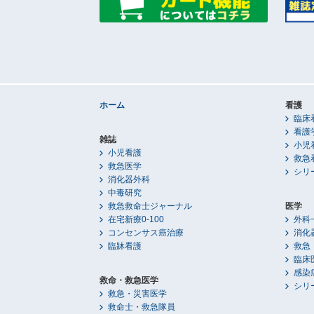
ホーム
看護
臨床
看護
雑誌
小児
小児看護
救急
救急医学
シリ
消化器外科
中毒研究
救急救命士ジャーナル
医学
在宅新療0-100
外科
コンセンサス癌治療
消化
臨牀看護
救急
臨床
感染
救命・救急医学
シリ
救急・災害医学
救命士・救急隊員