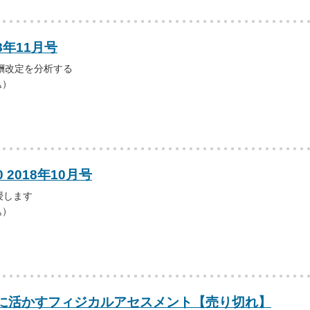
8年11月号
酬改定を分析する
込）
 2018年10月号
授します
込）
に活かすフィジカルアセスメント【売り切れ】