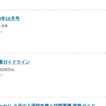
8年10月号
と未来
込）
療ガイドライン
鎖症研究会
込）
わかり 小児の入退院支援と訪問看護 実践ガイド