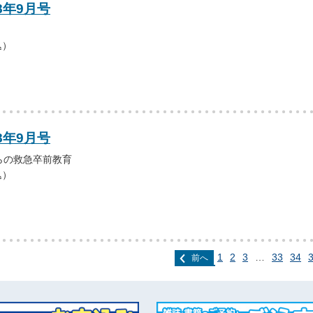
8年9月号
込）
8年9月号
らの救急卒前教育
込）
1
2
3
…
33
34
前へ