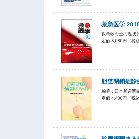
救急医学 201
救急救命士の現状
定価 3,080円（税
胆道閉鎖症診
編著：日本胆道閉
定価 4,400円（税
診療報酬まる