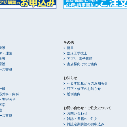
その他
看護
新書
学・理論
臨床工学技士
看護
アプリ･電子書籍
看護
書店様向けのご案内
ーズ書籍
お知らせ
へるす出版からのお知らせ
一般
訂正・修正のお知らせ
器外科・内科
近刊案内
・災害医学
医学
お問い合わせ・ご注文について
症
お問い合わせ
ーズ書籍
雑誌・書籍のご注文
雑誌定期購読のお申込み