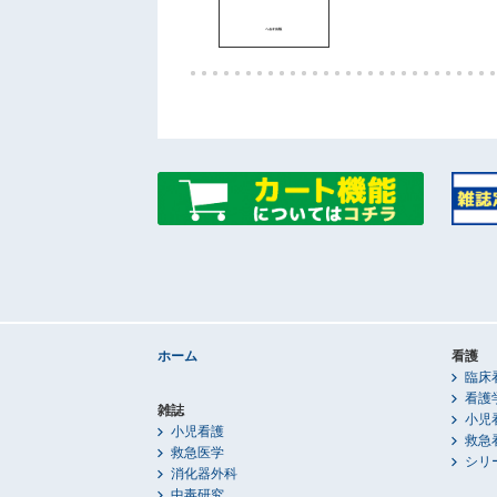
ホーム
看護
臨床
看護
雑誌
小児
小児看護
救急
救急医学
シリ
消化器外科
中毒研究