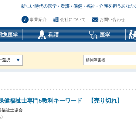
事業紹介
会社について
お問い合わせ
ー選択
2精神保健福祉士専門5教科キーワード 【売り切れ】
健福祉士協会
込）