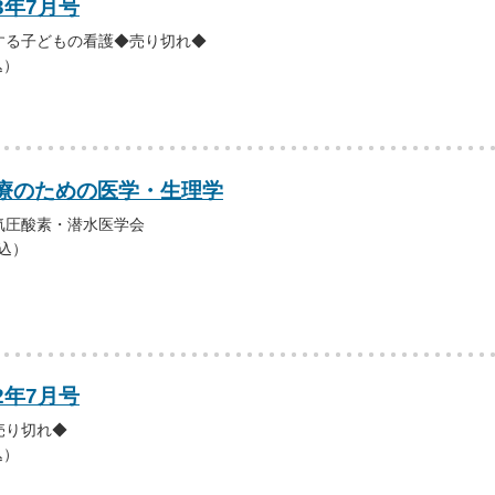
3年7月号
する子どもの看護◆売り切れ◆
込）
療のための医学・生理学
気圧酸素・潜水医学会
税込）
2年7月号
売り切れ◆
込）