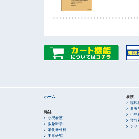
ホーム
看護
臨床
看護
雑誌
小児
小児看護
救急
救急医学
シリ
消化器外科
中毒研究