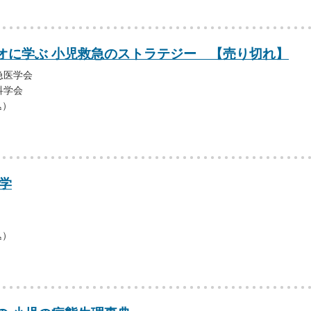
オに学ぶ 小児救急のストラテジー 【売り切れ】
急医学会
科学会
込）
学
込）