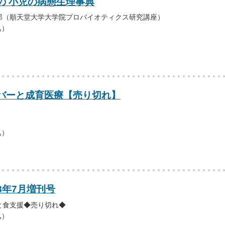
の 小児の病態生理事典
郎（順天堂大学大学院プロバイオティクス研究講座）
込）
バーと成育医療【売り切れ】
込）
08年7月増刊号
と食支援◆売り切れ◆
込）