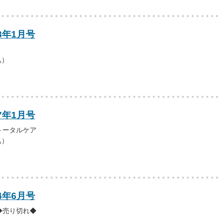
8年1月号
込）
7年1月号
トータルケア
込）
4年6月号
◆売り切れ◆