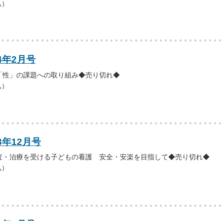
込）
4年2月号
「性」の課題への取り組み◆売り切れ◆
込）
3年12月号
査・治療を受ける子どもの看護 安全・安楽を目指して◆売り切れ◆
込）