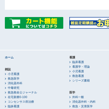
ホーム
看護
臨床看護
看護学・理論
雑誌
小児看護
小児看護
救急看護
救急医学
シリーズ書籍
消化器外科
中毒研究
救急救命士ジャーナル
医学
在宅新療0-100
外科一般
コンセンサス癌治療
消化器外科・内科
臨牀看護
救急・災害医学