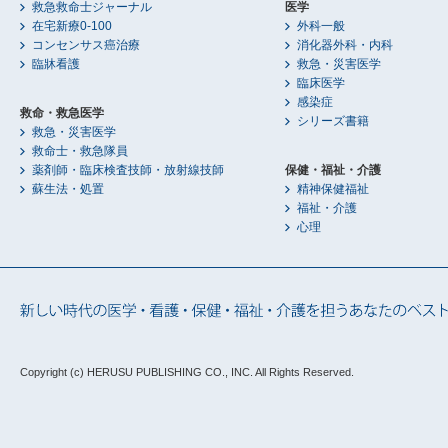
救急救命士ジャーナル
医学
在宅新療0-100
外科一般
コンセンサス癌治療
消化器外科・内科
臨牀看護
救急・災害医学
臨床医学
感染症
救命・救急医学
シリーズ書籍
救急・災害医学
救命士・救急隊員
薬剤師・臨床検査技師・放射線技師
保健・福祉・介護
蘇生法・処置
精神保健福祉
福祉・介護
心理
Copyright (c) HERUSU PUBLISHING CO., INC.
All Rights Reserved.