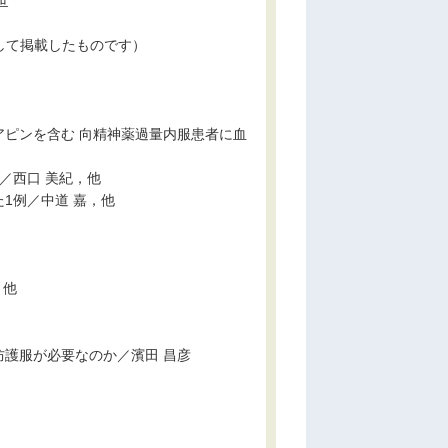
世
n」を和訳して掲載したものです）
ピンを含む 向精神薬過量内服患者に血
／西口 美紀，他
1例／中道 嘉，他
，他
防護服が必要なのか／濱田 昌彦