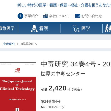
事業紹介
会社について
お問い合わせ
中毒研究
雑誌詳細
中毒研究 34巻4号 - 2
世界の中毒センター
2,420
定価
円（税込）
第34巻第4号
A4・100ページ