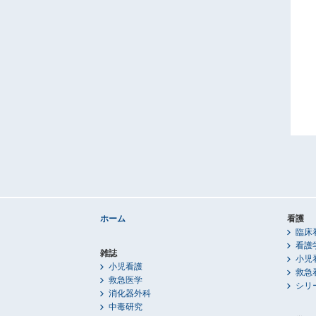
ホーム
看護
臨床
看護
雑誌
小児
小児看護
救急
救急医学
シリ
消化器外科
中毒研究