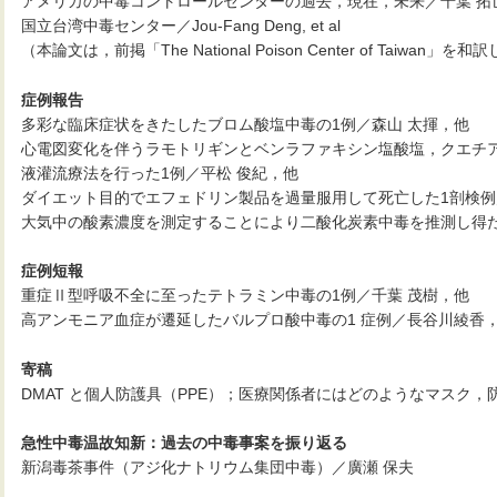
アメリカの中毒コントロールセンターの過去，現在，未来／千葉 拓
国立台湾中毒センター／Jou-Fang Deng, et al
（本論文は，前掲「The National Poison Center of Taiwa
症例報告
多彩な臨床症状をきたしたブロム酸塩中毒の1例／森山 太揮，他
心電図変化を伴うラモトリギンとベンラファキシン塩酸塩，クエチア
液灌流療法を行った1例／平松 俊紀，他
ダイエット目的でエフェドリン製品を過量服用して死亡した1剖検例
大気中の酸素濃度を測定することにより二酸化炭素中毒を推測し得た
症例短報
重症Ⅱ型呼吸不全に至ったテトラミン中毒の1例／千葉 茂樹，他
高アンモニア血症が遷延したバルプロ酸中毒の1 症例／長谷川綾香
寄稿
DMAT と個人防護具（PPE）；医療関係者にはどのようなマスク，
急性中毒温故知新：過去の中毒事案を振り返る
新潟毒茶事件（アジ化ナトリウム集団中毒）／廣瀬 保夫