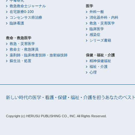
中毒研究
救急救命士ジャーナル
医学
在宅新療0-100
外科一般
コンセンサス癌治療
消化器外科・内科
臨牀看護
救急・災害医学
臨床医学
感染症
救命・救急医学
シリーズ書籍
救急・災害医学
救命士・救急隊員
薬剤師・臨床検査技師・放射線技師
保健・福祉・介護
蘇生法・処置
精神保健福祉
福祉・介護
心理
Copyright (c) HERUSU PUBLISHING CO., INC.
All Rights Reserved.