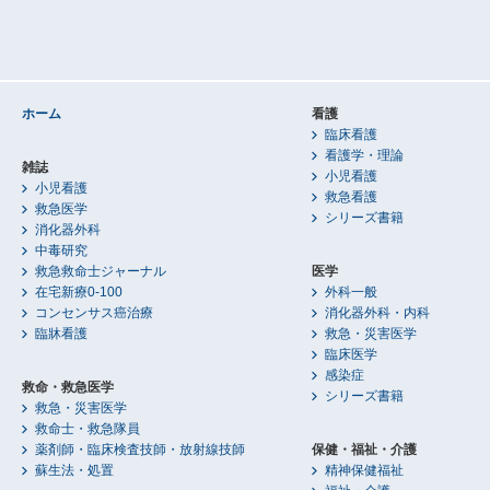
ホーム
看護
臨床看護
看護学・理論
雑誌
小児看護
小児看護
救急看護
救急医学
シリーズ書籍
消化器外科
中毒研究
救急救命士ジャーナル
医学
在宅新療0-100
外科一般
コンセンサス癌治療
消化器外科・内科
臨牀看護
救急・災害医学
臨床医学
感染症
救命・救急医学
シリーズ書籍
救急・災害医学
救命士・救急隊員
薬剤師・臨床検査技師・放射線技師
保健・福祉・介護
蘇生法・処置
精神保健福祉