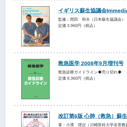
イギリス蘇生協議会Immediat
監修：岡田 和夫（日本蘇生協議会）
定価 3,960円（税込）
救急医学 2008年9月増刊号
救急診療ガイドライン◆売り切れ◆
定価 8,360円（税込）
改訂第6版 心肺（救急）蘇
著：小濱 啓次（川崎医科大学名誉教