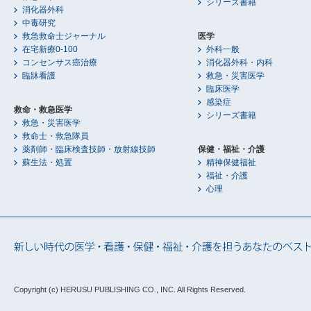
シリーズ書籍
消化器外科
中毒研究
救急救命士ジャーナル
医学
在宅新療0-100
外科一般
コンセンサス癌治療
消化器外科・内科
臨牀看護
救急・災害医学
臨床医学
感染症
救命・救急医学
シリーズ書籍
救急・災害医学
救命士・救急隊員
薬剤師・臨床検査技師・放射線技師
保健・福祉・介護
蘇生法・処置
精神保健福祉
福祉・介護
心理
Copyright (c) HERUSU PUBLISHING CO., INC.
All Rights Reserved.