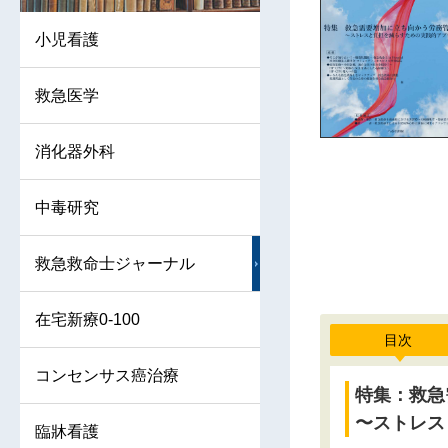
小児看護
救急医学
消化器外科
中毒研究
救急救命士ジャーナル
在宅新療0-100
目次
コンセンサス癌治療
特集：救急
〜ストレス
臨牀看護