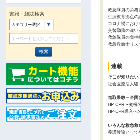
救急隊員の労務
書籍・雑誌検索
生涯教育拠点の
コロナ禍におけ
カテゴリー選択
交替勤務の違い
救急隊員の負担軽
救急救命士リス
連載
そこが知りたい！〜
社会医療法人駿
進取果敢～全国
HP-CPR〜究
HP-CPR導入へ
いろんな救急救
養護教諭として