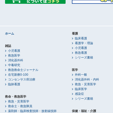
ホーム
看護
臨床看護
看護学・理論
雑誌
小児看護
小児看護
救急看護
救急医学
シリーズ書籍
消化器外科
中毒研究
救急救命士ジャーナル
医学
在宅新療0-100
外科一般
コンセンサス癌治療
消化器外科・内科
臨牀看護
救急・災害医学
臨床医学
感染症
救命・救急医学
シリーズ書籍
救急・災害医学
救命士・救急隊員
薬剤師・臨床検査技師・放射線技師
保健・福祉・介護