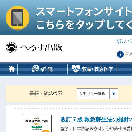
事
書籍・雑誌検索
カテゴリー選択
改訂７版 救急蘇生法の指針2
監修：日本救急医療財団心肺蘇生法委