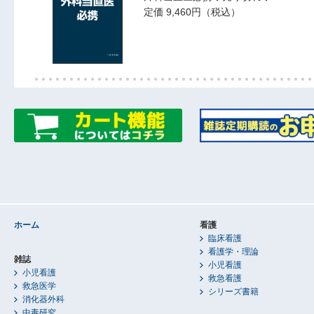
定価 9,460円（税込）
ホーム
看護
臨床看護
看護学・理論
雑誌
小児看護
小児看護
救急看護
救急医学
シリーズ書籍
消化器外科
中毒研究