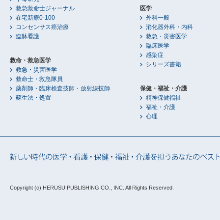
救急救命士ジャーナル
医学
在宅新療0-100
外科一般
コンセンサス癌治療
消化器外科・内科
臨牀看護
救急・災害医学
臨床医学
感染症
救命・救急医学
シリーズ書籍
救急・災害医学
救命士・救急隊員
薬剤師・臨床検査技師・放射線技師
保健・福祉・介護
蘇生法・処置
精神保健福祉
福祉・介護
心理
Copyright (c) HERUSU PUBLISHING CO., INC.
All Rights Reserved.