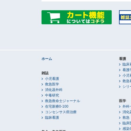
ホーム
看護
臨床
看護
雑誌
小児
小児看護
救急
救急医学
シリ
消化器外科
中毒研究
救急救命士ジャーナル
医学
在宅新療0-100
外科
コンセンサス癌治療
消化
臨牀看護
救急
臨床
感染