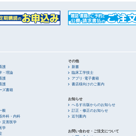
その他
看護
新書
学・理論
臨床工学技士
看護
アプリ･電子書籍
看護
書店様向けのご案内
ーズ書籍
お知らせ
へるす出版からのお知らせ
一般
訂正・修正のお知らせ
器外科・内科
近刊案内
・災害医学
医学
お問い合わせ・ご注文について
症