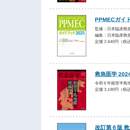
PPMECガイ
監修：日本臨床救
編集：日本臨床救急
定価 2,640円（税
救急医学 202
令和６年能登半島
定価 3,190円（税
改訂第６版 救