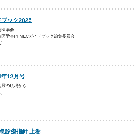
ドブック2025
急医学会
医学会PPMECガイドブック編集委員会
込）
4年12月号
地震の現場から
込）
急診療指針 上巻