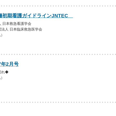
外傷初期看護ガイドラインJNTEC
 日本救急看護学会
団法人 日本臨床救急医学会
込）
7年2月号
切れ◆
込）