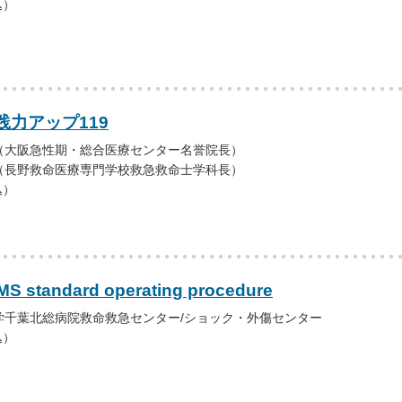
込）
力アップ119
（大阪急性期・総合医療センター名誉院長）
（長野救命医療専門学校救急救命士学科長）
込）
S standard operating procedure
学千葉北総病院救命救急センター/ショック・外傷センター
込）