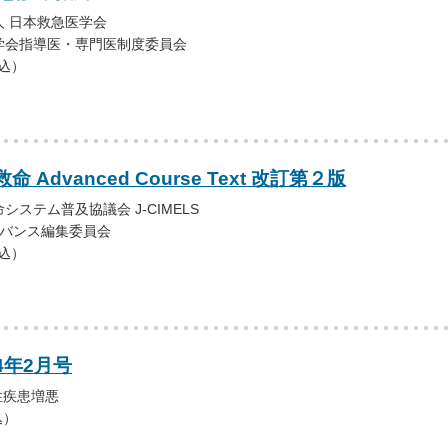
 日本救急医学会
学会指導医・専門医制度委員会
税込）
救命 Advanced Course Text 改訂第２版
ステム普及協議会 J-CIMELS
アドバンス編集委員会
税込）
4年2月号
性疾患増悪
込）