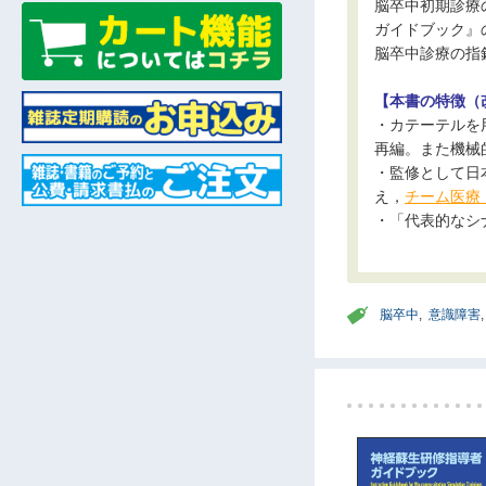
脳卒中初期診療
ガイドブック』の第
脳卒中診療の指
【本書の特徴（
・カテーテルを
再編。また機械
・監修として日
え，
チーム医療
・「代表的なシ
脳卒中
,
意識障害