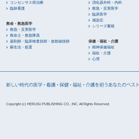
コンセンサス癌治療
消化器外科・内科
臨牀看護
救急・災害医学
臨床医学
感染症
救命・救急医学
シリーズ書籍
救急・災害医学
救命士・救急隊員
薬剤師・臨床検査技師・放射線技師
保健・福祉・介護
蘇生法・処置
精神保健福祉
福祉・介護
心理
Copyright (c) HERUSU PUBLISHING CO., INC.
All Rights Reserved.