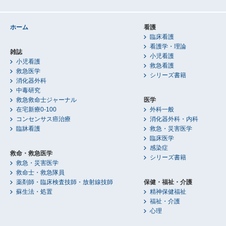
ホーム
看護
臨床看護
看護学・理論
雑誌
小児看護
小児看護
救急看護
救急医学
シリーズ書籍
消化器外科
中毒研究
救急救命士ジャーナル
医学
在宅新療0-100
外科一般
コンセンサス癌治療
消化器外科・内科
臨牀看護
救急・災害医学
臨床医学
感染症
救命・救急医学
シリーズ書籍
救急・災害医学
救命士・救急隊員
薬剤師・臨床検査技師・放射線技師
保健・福祉・介護
蘇生法・処置
精神保健福祉
福祉・介護
心理