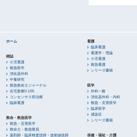
ホーム
看護
臨床看護
看護学・理論
雑誌
小児看護
小児看護
救急看護
救急医学
シリーズ書籍
消化器外科
中毒研究
救急救命士ジャーナル
医学
在宅新療0-100
外科一般
コンセンサス癌治療
消化器外科・内科
臨牀看護
救急・災害医学
臨床医学
感染症
救命・救急医学
シリーズ書籍
救急・災害医学
救命士・救急隊員
薬剤師・臨床検査技師・放射線技師
保健・福祉・介護