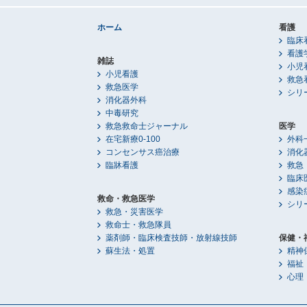
ホーム
看護
臨床
看護
雑誌
小児
小児看護
救急
救急医学
シリ
消化器外科
中毒研究
救急救命士ジャーナル
医学
在宅新療0-100
外科
コンセンサス癌治療
消化
臨牀看護
救急
臨床
感染
救命・救急医学
シリ
救急・災害医学
救命士・救急隊員
薬剤師・臨床検査技師・放射線技師
保健・
蘇生法・処置
精神
福祉
心理