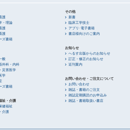
その他
看護
新書
学・理論
臨床工学技士
看護
アプリ･電子書籍
看護
書店様向けのご案内
ーズ書籍
お知らせ
へるす出版からのお知らせ
一般
訂正・修正のお知らせ
器外科・内科
近刊案内
・災害医学
医学
お問い合わせ・ご注文について
症
お問い合わせ
ーズ書籍
雑誌・書籍のご注文
雑誌定期購読のお申込み
福祉・介護
雑誌・書籍取扱い書店
保健福祉
・介護