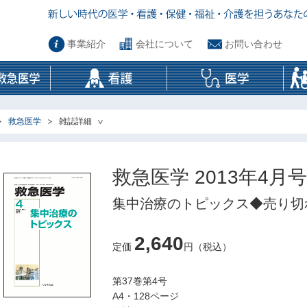
事業紹介
会社について
お問い合わせ
救急医学
雑誌詳細
救急医学 2013年4月号
集中治療のトピックス◆売り切
2,640
定価
円（税込）
第37巻第4号
A4・128ページ