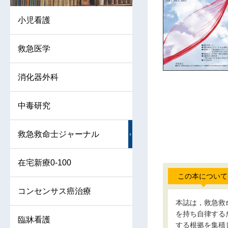
小児看護
救急医学
消化器外科
中毒研究
救急救命士ジャーナル
在宅新療0-100
この本について
コンセンサス癌治療
本誌は，救急救
を持ち自律する
臨牀看護
する根拠を集積