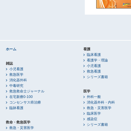
ホーム
看護
臨床看護
看護学・理論
雑誌
小児看護
小児看護
救急看護
救急医学
シリーズ書籍
消化器外科
中毒研究
救急救命士ジャーナル
医学
在宅新療0-100
外科一般
コンセンサス癌治療
消化器外科・内科
臨牀看護
救急・災害医学
臨床医学
感染症
救命・救急医学
シリーズ書籍
救急・災害医学