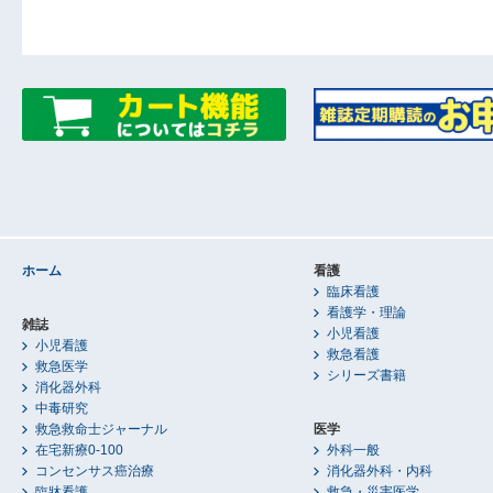
ホーム
看護
臨床看護
看護学・理論
雑誌
小児看護
小児看護
救急看護
救急医学
シリーズ書籍
消化器外科
中毒研究
救急救命士ジャーナル
医学
在宅新療0-100
外科一般
コンセンサス癌治療
消化器外科・内科
臨牀看護
救急・災害医学