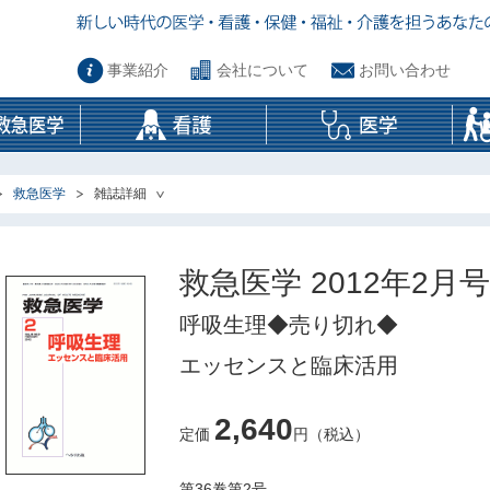
事業紹介
会社について
お問い合わせ
救急医学
雑誌詳細
救急医学 2012年2月号
呼吸生理◆売り切れ◆
エッセンスと臨床活用
2,640
定価
円（税込）
第36巻第2号