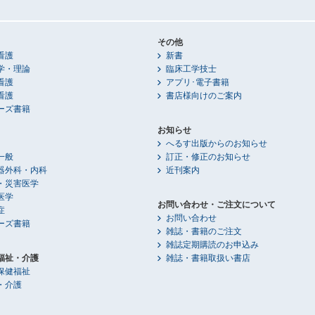
その他
看護
新書
学・理論
臨床工学技士
看護
アプリ･電子書籍
看護
書店様向けのご案内
ーズ書籍
お知らせ
へるす出版からのお知らせ
一般
訂正・修正のお知らせ
器外科・内科
近刊案内
・災害医学
医学
お問い合わせ・ご注文について
症
お問い合わせ
ーズ書籍
雑誌・書籍のご注文
雑誌定期購読のお申込み
福祉・介護
雑誌・書籍取扱い書店
保健福祉
・介護