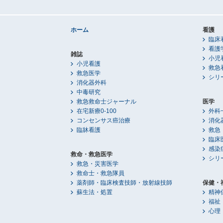
ホーム
看護
臨床
看護
雑誌
小児
小児看護
救急
救急医学
シリ
消化器外科
中毒研究
救急救命士ジャーナル
医学
在宅新療0-100
外科
コンセンサス癌治療
消化
臨牀看護
救急
臨床
感染
救命・救急医学
シリ
救急・災害医学
救命士・救急隊員
薬剤師・臨床検査技師・放射線技師
保健・
蘇生法・処置
精神
福祉
心理