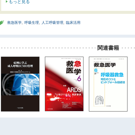
もっと見る
救急医学
,
呼吸生理
,
人工呼吸管理
,
臨床活用
関連書籍