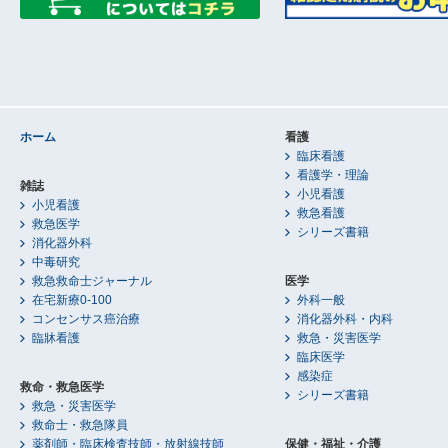
ホーム
看護
臨床看護
看護学・理論
雑誌
小児看護
小児看護
救急看護
救急医学
シリーズ書籍
消化器外科
中毒研究
救急救命士ジャーナル
医学
在宅新療0-100
外科一般
コンセンサス癌治療
消化器外科・内科
臨牀看護
救急・災害医学
臨床医学
感染症
救命・救急医学
シリーズ書籍
救急・災害医学
救命士・救急隊員
薬剤師・臨床検査技師・放射線技師
保健・福祉・介護