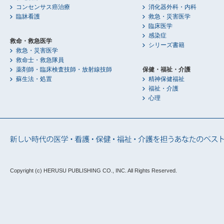
コンセンサス癌治療
消化器外科・内科
臨牀看護
救急・災害医学
臨床医学
感染症
救命・救急医学
シリーズ書籍
救急・災害医学
救命士・救急隊員
薬剤師・臨床検査技師・放射線技師
保健・福祉・介護
蘇生法・処置
精神保健福祉
福祉・介護
心理
Copyright (c) HERUSU PUBLISHING CO., INC.
All Rights Reserved.