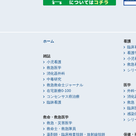
ホーム
看護
臨床
看護
雑誌
小児
小児看護
救急
救急医学
シリ
消化器外科
中毒研究
救急救命士ジャーナル
医学
在宅新療0-100
外科
コンセンサス癌治療
消化
臨牀看護
救急
臨床
感染
救命・救急医学
シリ
救急・災害医学
救命士・救急隊員
薬剤師・臨床検査技師・放射線技師
保健・