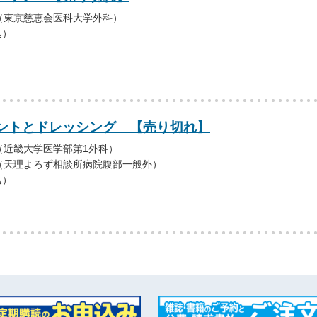
（東京慈恵会医科大学外科）
込）
ントとドレッシング 【売り切れ】
（近畿大学医学部第1外科）
（天理よろず相談所病院腹部一般外）
込）