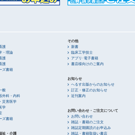
その他
看護
新書
学・理論
臨床工学技士
看護
アプリ･電子書籍
看護
書店様向けのご案内
ーズ書籍
お知らせ
へるす出版からのお知らせ
一般
訂正・修正のお知らせ
器外科・内科
近刊案内
・災害医学
医学
お問い合わせ・ご注文について
症
お問い合わせ
ーズ書籍
雑誌・書籍のご注文
雑誌定期購読のお申込み
福祉・介護
雑誌・書籍取扱い書店