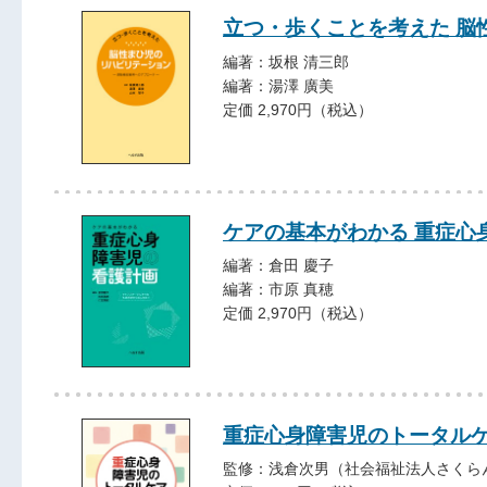
立つ・歩くことを考えた 脳
編著：坂根 清三郎
編著：湯澤 廣美
定価 2,970円（税込）
ケアの基本がわかる 重症心
編著：倉田 慶子
編著：市原 真穂
定価 2,970円（税込）
重症心身障害児のトータル
監修：浅倉次男（社会福祉法人さくら