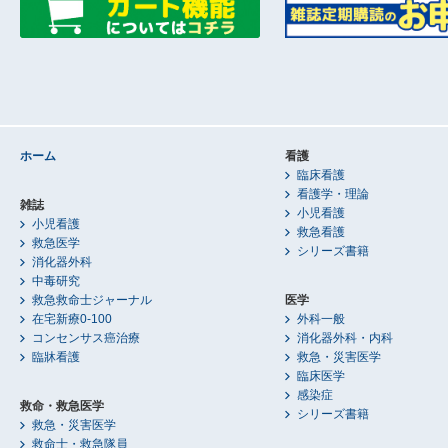
ホーム
看護
臨床看護
看護学・理論
雑誌
小児看護
小児看護
救急看護
救急医学
シリーズ書籍
消化器外科
中毒研究
救急救命士ジャーナル
医学
在宅新療0-100
外科一般
コンセンサス癌治療
消化器外科・内科
臨牀看護
救急・災害医学
臨床医学
感染症
救命・救急医学
シリーズ書籍
救急・災害医学
救命士・救急隊員