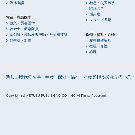
臨牀看護
救急・災害医学
臨床医学
感染症
救命・救急医学
シリーズ書籍
救急・災害医学
救命士・救急隊員
薬剤師・臨床検査技師・放射線技師
保健・福祉・介護
蘇生法・処置
精神保健福祉
福祉・介護
心理
Copyright (c) HERUSU PUBLISHING CO., INC.
All Rights Reserved.