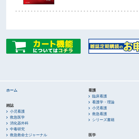
ホーム
看護
臨床看護
看護学・理論
雑誌
小児看護
小児看護
救急看護
救急医学
シリーズ書籍
消化器外科
中毒研究
救急救命士ジャーナル
医学