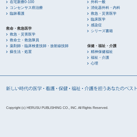
在宅新療0-100
外科一般
コンセンサス癌治療
消化器外科・内科
臨牀看護
救急・災害医学
臨床医学
感染症
救命・救急医学
シリーズ書籍
救急・災害医学
救命士・救急隊員
薬剤師・臨床検査技師・放射線技師
保健・福祉・介護
蘇生法・処置
精神保健福祉
福祉・介護
心理
Copyright (c) HERUSU PUBLISHING CO., INC.
All Rights Reserved.