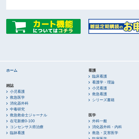
ホーム
看護
臨床看護
看護学・理論
雑誌
小児看護
小児看護
救急看護
救急医学
シリーズ書籍
消化器外科
中毒研究
救急救命士ジャーナル
医学
在宅新療0-100
外科一般
コンセンサス癌治療
消化器外科・内科
臨牀看護
救急・災害医学
臨床医学