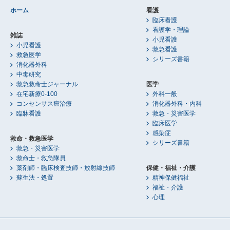
ホーム
看護
臨床看護
看護学・理論
雑誌
小児看護
小児看護
救急看護
救急医学
シリーズ書籍
消化器外科
中毒研究
救急救命士ジャーナル
医学
在宅新療0-100
外科一般
コンセンサス癌治療
消化器外科・内科
臨牀看護
救急・災害医学
臨床医学
感染症
救命・救急医学
シリーズ書籍
救急・災害医学
救命士・救急隊員
薬剤師・臨床検査技師・放射線技師
保健・福祉・介護
蘇生法・処置
精神保健福祉
福祉・介護
心理