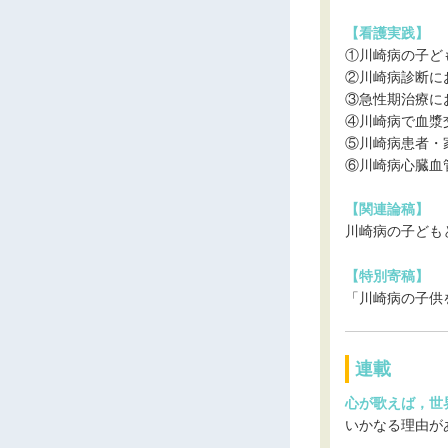
【看護実践】
①川崎病の子ど
②川崎病診断に
③急性期治療に
④川崎病で血漿
⑤川崎病患者・
⑥川崎病心臓血
【関連論稿】
川崎病の子ども
【特別寄稿】
「川崎病の子供
連載
心が歌えば，世界
いかなる理由が