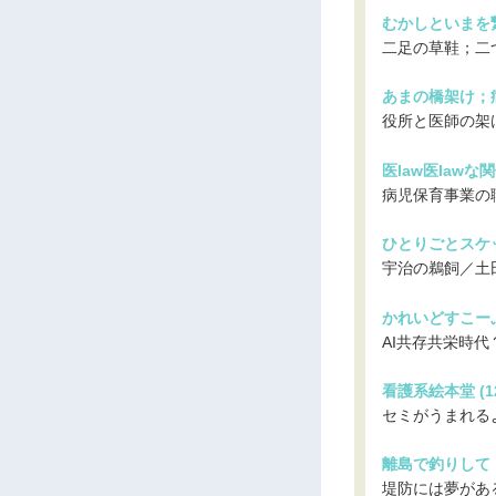
むかしといまを繋
二足の草鞋；二
あまの橋架け；病
役所と医師の架
医law医lawな関係
病児保育事業の
ひとりごとスケッチ
宇治の鵜飼／土
かれいどすこーぷ 
AI共存共栄時代
看護系絵本堂 (12
セミがうまれる
離島で釣りして，
堤防には夢があ