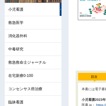
小児看護
救急医学
消化器外科
中毒研究
救急救命士ジャーナル
在宅新療0-100
目次
コンセンサス癌治療
本書には電子書
小児看護2023
臨牀看護
医書.jp：
https: