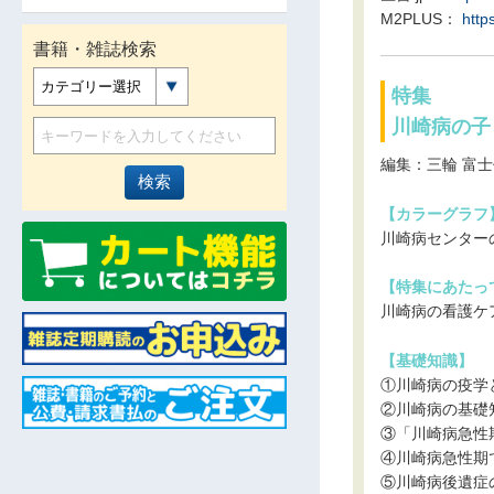
M2PLUS：
http
書籍・雑誌検索
カテゴリー選択
特集
川崎病の子
編集：三輪 富
【カラーグラフ
川崎病センター
【特集にあたっ
川崎病の看護ケ
【基礎知識】
①川崎病の疫学
②川崎病の基礎
③「川崎病急性
④川崎病急性期
⑤川崎病後遺症