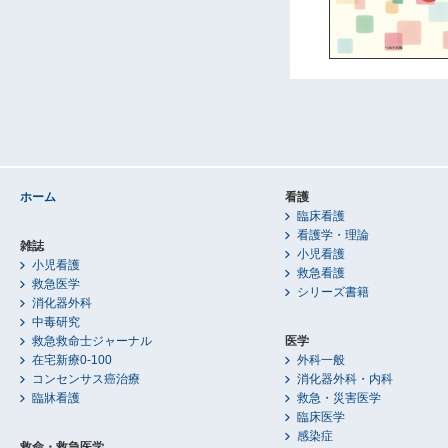
ホーム
看護
臨床看護
看護学・理論
雑誌
小児看護
小児看護
救急看護
救急医学
シリーズ書籍
消化器外科
中毒研究
救急救命士ジャーナル
医学
在宅新療0-100
外科一般
コンセンサス癌治療
消化器外科・内科
臨牀看護
救急・災害医学
臨床医学
感染症
救命・救急医学